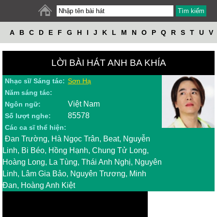
A
B
C
D
E
F
G
H
I
J
K
L
M
N
O
P
Q
R
S
T
U
V
W
X
Y
Z
LỜI BÀI HÁT ANH BA KHÍA
Nhạc sĩ/ Sáng tác:
Sơn Hạ
Năm sáng tác:
Việt Nam
Ngôn ngữ:
85578
Số lượt nghe:
Các ca sĩ thể hiện:
Đan Trường, Hà Ngọc Trân, Beat, Nguyễn
Linh, Bi Béo, Hồng Hạnh, Chung Tử Long,
Hoàng Long, La Tùng, Thái Anh Nghị, Nguyên
Linh, Lâm Gia Bảo, Nguyên Trương, Minh
Đan, Hoàng Anh Kiệt