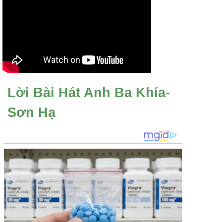
Lời Bài Hát Anh Ba Khía-
Sơn Hạ