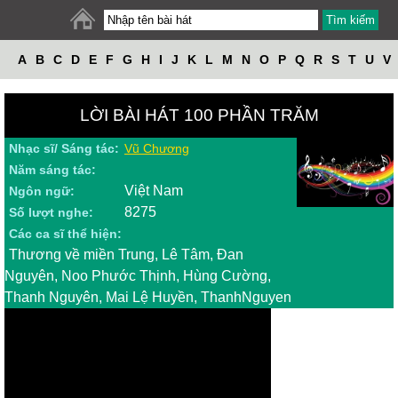
A
B
C
D
E
F
G
H
I
J
K
L
M
N
O
P
Q
R
S
T
U
V
W
X
Y
Z
LỜI BÀI HÁT 100 PHẦN TRĂM
Nhạc sĩ/ Sáng tác:
Vũ Chương
Năm sáng tác:
Việt Nam
Ngôn ngữ:
8275
Số lượt nghe:
Các ca sĩ thể hiện:
Thương về miền Trung, Lê Tâm, Đan
Nguyên, Noo Phước Thịnh, Hùng Cường,
Thanh Nguyên, Mai Lệ Huyền, ThanhNguyen