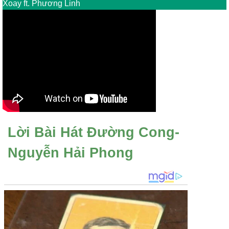
Xoay ft. Phương Linh
Lời Bài Hát Đường Cong-
Nguyễn Hải Phong