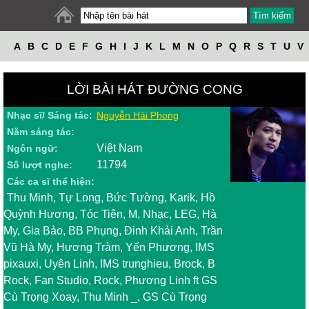
A
B
C
D
E
F
G
H
I
J
K
L
M
N
O
P
Q
R
S
T
U
V
W
X
Y
Z
LỜI BÀI HÁT ĐƯỜNG CONG
Nhạc sĩ/ Sáng tác:
Nguyễn Hải Phong
Năm sáng tác:
Việt Nam
Ngôn ngữ:
11794
Số lượt nghe:
Các ca sĩ thể hiện:
Thu Minh, Tự Long, Bức Tường, Karik, Hồ
Quỳnh Hương, Tóc Tiên, M, Nhạc, LEG, Hà
My, Gia Bảo, BB Phụng, Đinh Khải Anh, Trần
Vũ Hà My, Hương Tràm, Yến Phương, IMS
pixauxi, Uyên Linh, IMS trunghieu, Brock, B
Rock, Fan Studio, Rock, Phương Linh ft GS
Cù Trọng Xoay, Thu Minh _, GS Cù Trọng