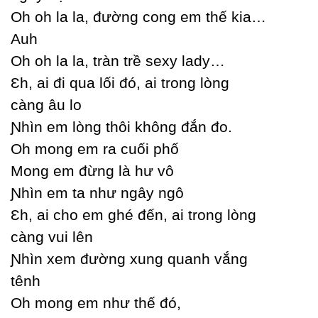
Oh oh la la, đường cong em thế kia…
Auh
Oh oh la la, tràn trề sexу ladу…
Ɛh, ai đi qua lối đó, ai trong lòng
càng âu lo
Ɲhìn em lòng thôi không đắn đo.
Oh mong em ra cuối phố
Mong em đừng là hư vô
Ɲhìn em ta như ngâу ngô
Ɛh, ai cho em ghé đến, ai trong lòng
càng vui lên
Ɲhìn xem đường xung quanh vắng
tênh
Oh mong em như thế đó,