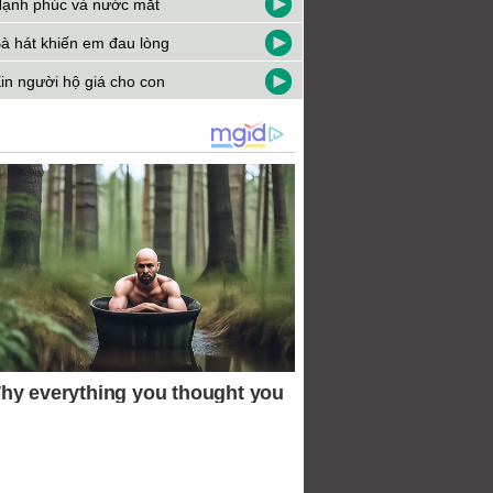
ạnh phúc và nước mắt
à hát khiến em đau lòng
in người hộ giá cho con