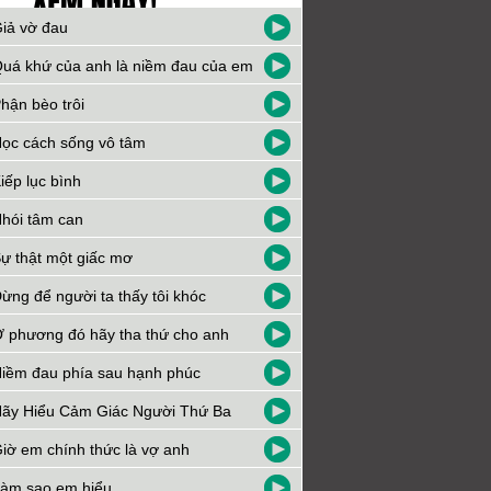
iả vờ đau
uá khứ của anh là niềm đau của em
hận bèo trôi
ọc cách sống vô tâm
iếp lục bình
hói tâm can
ự thật một giấc mơ
ừng để người ta thấy tôi khóc
 phương đó hãy tha thứ cho anh
iềm đau phía sau hạnh phúc
ãy Hiểu Cảm Giác Người Thứ Ba
iờ em chính thức là vợ anh
àm sao em hiểu