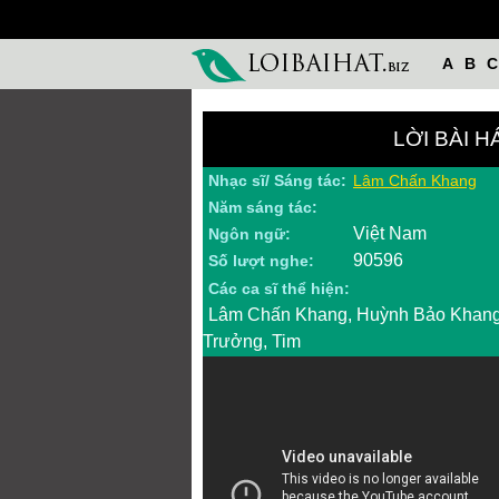
A
B
C
LỜI BÀI 
Nhạc sĩ/ Sáng tác:
Lâm Chấn Khang
Năm sáng tác:
Việt Nam
Ngôn ngữ:
90596
Số lượt nghe:
Các ca sĩ thể hiện:
Lâm Chấn Khang, Huỳnh Bảo Khang
Trưởng, Tim