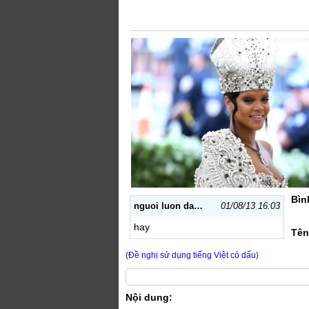
Bìn
nguoi luon dau kho
01/08/13 16:03
hay
Tên
(Đề nghị sử dụng tiếng Việt có dấu)
Nội dung: