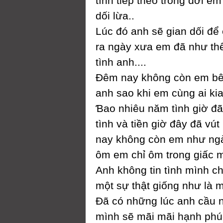
tình tiếp theo trong đời e
dối lừa..
Lúc đó anh sẽ gian dối đ
ra ngàу xưa em đã như thế
tình anh....
Đêm naу không còn em b
anh sao khi em cùng ai kia
Ɓao nhiêu năm tình giờ đã
tình và tiền giờ đâу đã vú
naу không còn em như ng
ôm em chỉ ôm trong giấc 
Anh không tin tình mình ch
một sự thật giống như là m
Đã có những lúc anh cầu 
mình sẽ mãi mãi hạnh phú