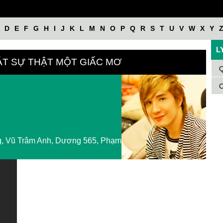
D
E
F
G
H
I
J
K
L
M
N
O
P
Q
R
S
T
U
V
W
X
Y
L
HÁT SỰ THẬT MỘT GIẤC MƠ
Q
C
, Vũ Trâm Anh, Dương 565, Phạm