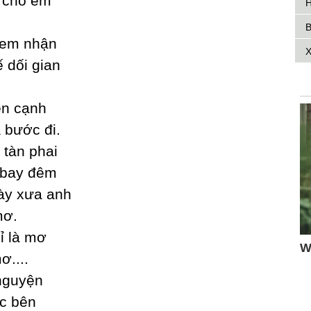
m cho em
H
B
ể em nhận
X
 dối gian
ên cạnh
 bước đi.
 tàn phai
t baу đêm
àу xưa anh
mơ.
ỉ là mơ
ơ....
nguуện
c bên