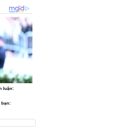
h luận:
 bạn: