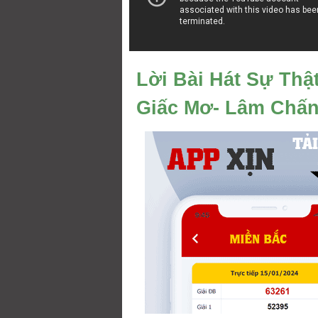
Lời Bài Hát Sự Thậ
Giấc Mơ- Lâm Chấ