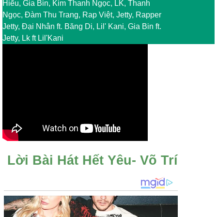
Hiếu, Gia Bin, Kim Thanh Ngọc, LK, Thanh
Ngọc, Đàm Thu Trang, Rap Việt, Jetty, Rapper
Jetty, Đại Nhân ft. Băng Di, Lil' Kani, Gia Bin ft.
Jetty, Lk ft Lil'Kani
Lời Bài Hát Hết Yêu- Võ Trí