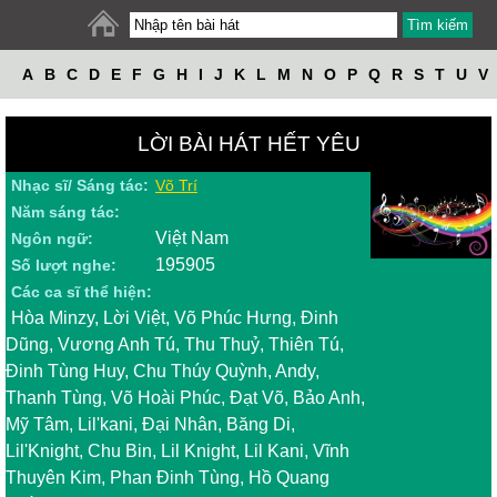
A
B
C
D
E
F
G
H
I
J
K
L
M
N
O
P
Q
R
S
T
U
V
W
X
Y
Z
LỜI BÀI HÁT HẾT YÊU
Nhạc sĩ/ Sáng tác:
Võ Trí
Năm sáng tác:
Việt Nam
Ngôn ngữ:
195905
Số lượt nghe:
Các ca sĩ thể hiện:
Hòa Minzy, Lời Việt, Võ Phúc Hưng, Đinh
Dũng, Vương Anh Tú, Thu Thuỷ, Thiên Tú,
Đinh Tùng Huy, Chu Thúy Quỳnh, Andy,
Thanh Tùng, Võ Hoài Phúc, Đạt Võ, Bảo Anh,
Mỹ Tâm, Lil'kani, Đại Nhân, Băng Di,
Lil'Knight, Chu Bin, Lil Knight, Lil Kani, Vĩnh
Thuyên Kim, Phan Đinh Tùng, Hồ Quang