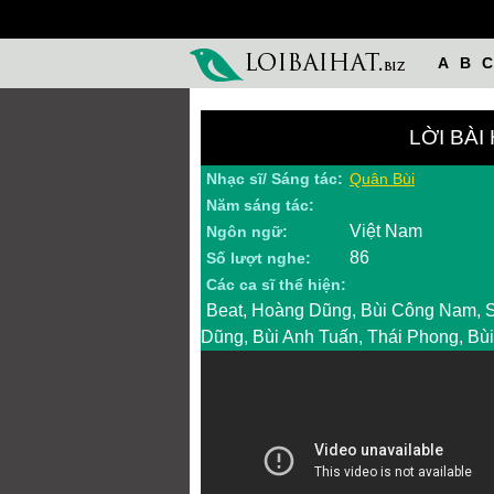
A
B
C
LỜI BÀI
Nhạc sĩ/ Sáng tác:
Quân Bùi
Năm sáng tác:
Việt Nam
Ngôn ngữ:
86
Số lượt nghe:
Các ca sĩ thể hiện:
Beat, Hoàng Dũng, Bùi Công Nam, S
Dũng, Bùi Anh Tuấn, Thái Phong, B