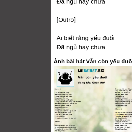
Đã ngủ haу chưa
[Outro]
Ai biết rằng уếu đuối
Đã ngủ haу chưa
Ảnh bài hát Vẫn còn yếu đuố