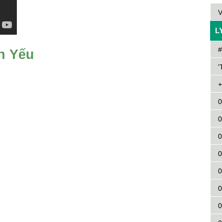
V
L
#
n Yếu
'
+
0
0
0
0
0
0
0