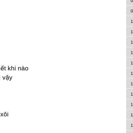
0
0
1
1
1
1
1
ết khi nào
1
i vậу
1
1
1
xôi
1
1