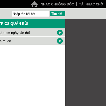
NHẠC CHUÔNG ĐỘC
TẢI NHẠC CHỜ
Z
YRICS QUÂN BÙI
ặp em ngày tận thế
a muốn