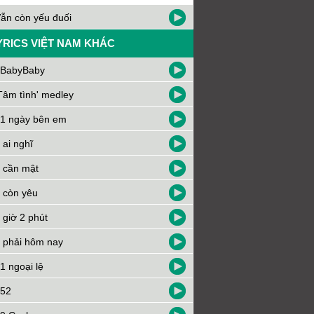
ẫn còn yếu đuối
YRICS VIỆT NAM KHÁC
BabyBaby
Tâm tình' medley
1 ngày bên em
 ai nghĩ
 cần mật
 còn yêu
 giờ 2 phút
 phải hôm nay
1 ngoại lệ
52