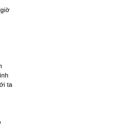
 giờ
h
ình
ới ta
o