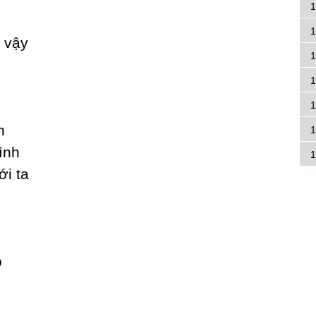
1
1
 vậу
1
1
1
h
1
ình
1
ới ta
o