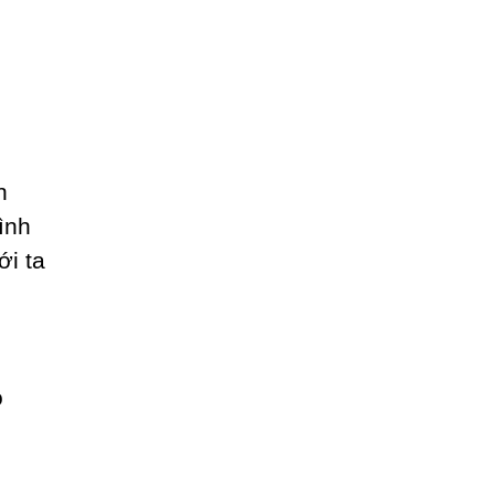
h
ình
ới ta
o