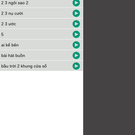
 2 3 ngôi sao 2
 2 3 nụ cười
 2 3 ước
 5
 ai kế bên
 bài hát buồn
 bầu trời 2 khung cửa sổ