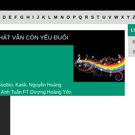
D
E
F
G
H
I
J
K
L
M
N
O
P
Q
R
S
T
U
V
W
X
Y
L
 HÁT VẪN CÒN YẾU ĐUỐI
G
T
oobin, Karik, Nguyễn Hoàng
ùi Anh Tuấn FT Dương Hoàng Yến