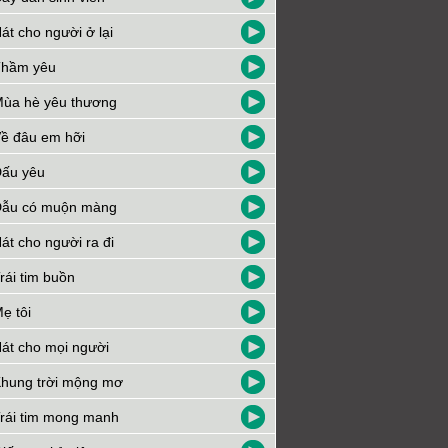
át cho người ở lại
hầm yêu
ùa hè yêu thương
ề đâu em hỡi
ấu yêu
ẫu có muộn màng
át cho người ra đi
rái tim buồn
ẹ tôi
át cho mọi người
hung trời mộng mơ
rái tim mong manh