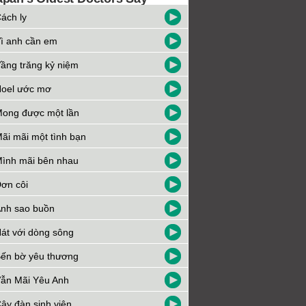
ách ly
ì anh cần em
ầng trăng kỷ niệm
oel ước mơ
ong được một lần
ãi mãi một tình bạn
ình mãi bên nhau
ơn côi
nh sao buồn
át với dòng sông
ến bờ yêu thương
ẫn Mãi Yêu Anh
ây đàn sinh viên