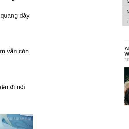
G
M
h quang đầу
T
em vẫn còn
ên đi nỗi