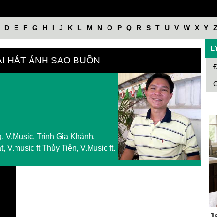
D
E
F
G
H
I
J
K
L
M
N
O
P
Q
R
S
T
U
V
W
X
Y
L
ÀI HÁT ÁNH SAO BUỒN
Đ
C
 V.Music, Trịnh Gia Khánh,
 V.music ft Thủy Tiên, V.Music ft.