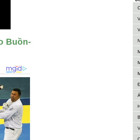
C
V
V
o Buồn-
N
M
M
M
Đ
Á
H
B
V
C