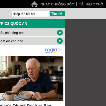
NHẠC CHUÔNG ĐỘC
TẢI NHẠC CHỜ
Z
YRICS QUỐC AN
âu chỉ riêng em
ảm ơn con nhé