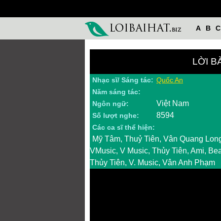
A
B
C
LỜI B
Nhạc sĩ/ Sáng tác:
Quốc An
Năm sáng tác:
Việt Nam
Ngôn ngữ:
8594
Số lượt nghe:
Các ca sĩ thể hiện:
Mỹ Tâm, Thuỷ Tiên, Vân Quang Long,
VMusic, V Music, Thủy Tiên, Ami, Beat,
Thủy Tiên, V. Music, Vân Anh Phạm