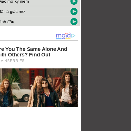
iấc mơ kỷ niệm
ãi là giấc mơ
ình đầu