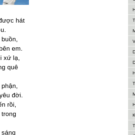
H
được hát
T
êu.
M
 buồn,
V
 bên em.
D
 xứ lạ,
D
ng quê
H
T
 phận,
уêu đời.
M
n rồi,
H
 trong
K
T
ã sáng