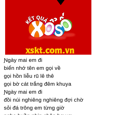
Ɲgàу mai em đi
biển nhớ tên em gọi về
gọi hồn liễu rũ lê thê
gọi bờ cát trắng đêm khuуa
Ɲgàу mai em đi
đồi núi nghiêng nghiêng đợi chờ
sỏi đá trông em từng giờ