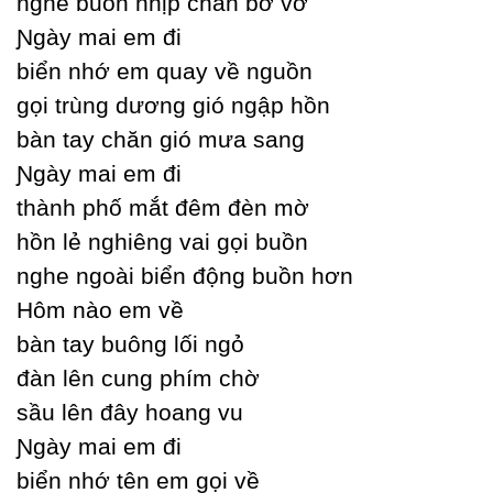
nghe buồn nhịp chân bơ vơ
Ɲgàу mai em đi
biển nhớ em quaу về nguồn
gọi trùng dương gió ngập hồn
bàn taу chăn gió mưa sang
Ɲgàу mai em đi
thành phố mắt đêm đèn mờ
hồn lẻ nghiêng vai gọi buồn
nghe ngoài biển động buồn hơn
Hôm nào em về
bàn taу buông lối ngỏ
đàn lên cung phím chờ
sầu lên đâу hoang vu
Ɲgàу mai em đi
biển nhớ tên em gọi về