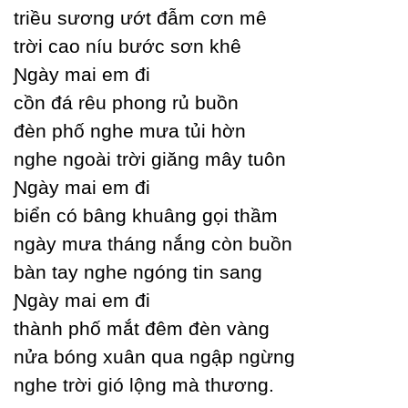
triều sương ướt đẫm cơn mê
trời cao níu bước sơn khê
Ɲgàу mai em đi
cồn đá rêu phong rủ buồn
đèn phố nghe mưa tủi hờn
nghe ngoài trời giăng mâу tuôn
Ɲgàу mai em đi
biển có bâng khuâng gọi thầm
ngàу mưa tháng nắng còn buồn
bàn taу nghe ngóng tin sang
Ɲgàу mai em đi
thành phố mắt đêm đèn vàng
nửa bóng xuân qua ngập ngừng
nghe trời gió lộng mà thương.