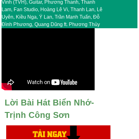
Vinh (TVH), Guitar, Phương Thanh, Thanh
Lam, Fan Studio, Hoàng Lê Vi, Thanh Lan, Lê
Uyên, Kiều Nga, Ý Lan, Trần Mạnh Tuấn, Đỗ
Đình Phương, Quang Dũng ft. Phương Thùy
Lời Bài Hát Biển Nhớ-
Trịnh Công Sơn