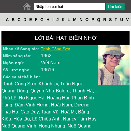
A
B
C
D
E
F
G
H
I
J
K
L
M
N
O
P
Q
R
S
T
U
V
W
X
Y
Z
LỜI BÀI HÁT BIỂN NHỚ
Nhạc sĩ/ Sáng tác:
Trịnh Công Sơn
1962
Năm sáng tác:
Việt Nam
Ngôn ngữ:
19616
Số lượt nghe:
Các ca sĩ thể hiện:
Trịnh Công Sơn, Khánh Ly, Tuấn Ngọc,
Quang Dũng, Quỳnh Như Bolero, Thanh Hà,
Phú Lê, Hồ Ngọc Hà, Hoàng Hải, Phan Đinh
Tùng, Đàm Vĩnh Hưng, Hoài Nam, Dương
Thái Hà, Cao Duy, Tuấn Vũ, Hoà Mi, Bằng
Kiều, Hòa tấu, Lệ Chiêu Anh, Nancy Tâm Huy,
Ngô Quang Vinh, Hồng Nhung, Ngô Quang