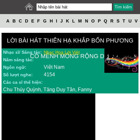
A
B
C
D
E
F
G
H
I
J
K
L
M
N
O
P
Q
R
S
T
U
V
W
X
Y
Z
LỜI BÀI HÁT THIÊN HẠ KHẮP BỐN PHƯƠNG
Nhạc sĩ/ Sáng tác:
Nhac Hoa Lời Việt
CÓ MÊNH MÔNG RỘNG DÀI
Năm sáng tác:
Việt Nam
Ngôn ngữ:
4154
Số lượt nghe:
Các ca sĩ thể hiện:
Chu Thúy Quỳnh, Tăng Duy Tân, Fanny