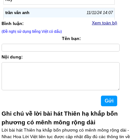
trần vân anh
11/11/24 14:07
hay qué học bài tui toàn nghe bài này, cực dễ ngủ
Xem toàn bộ
Bình luận:
(Đề nghị sử dụng tiếng Việt có dấu)
hoàng khang
23/10/24 19:02
Tên bạn:
Nghe đi nghe lại bài hát vẫn hay.Tui đi ngủ phải bật bài
này mới ngủ được
Nội dung:
vân anh
16/07/24 20:21
hay quá tui hát đi hát đi hát lại vẫn thấy hay
Ghi chú về lời bài hát Thiên hạ khắp bốn
phương có mênh mông rộng dài
Lời bài hát Thiên hạ khắp bốn phương có mênh mông rộng dài -
Nhac Hoa Lời Việt liên tục được cập nhật đầy đủ các thông tin về