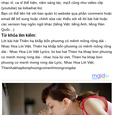
nhạc sĩ, ca sĩ thể hiện, năm sáng tác, mp3 cũng như video clip
(youtube) tại loibaihat.biz.
Bạn có thể liên hệ với ban quản trị website qua phần comment hoặc
email để bổ sung hoặc chỉnh sửa các thiếu sót về lời bài hát hoặc
các version hay ngôn ngữ khác (tiếng Việt, tiếng Anh, tiềng Hàn
Quốc...)
Từ khóa tìm kiếm:
Lời bài hát Thiên hạ khắp bốn phương có mênh mông rộng dài -
Nhac Hoa Lời Việt, Thiên hạ khắp bốn phương có mênh mông rộng
dài - Nhac Hoa Lời Việt Lyrics, loi bai hat Thien ha khap bon phuong
co menh mong rong dai - nhac hoa loi viet, Thien ha khap bon
phuong co menh mong rong dai Lyric, Nhac Hoa Lời Việt,
Thienhakhapbonphuongcomenhmongrongdai