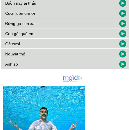
Buồn này ai thấu
Cưới luôn em ơi
Đừng gả con xa
Con gái quê em
Gả cưới
Nguyệt thố
Anh sợ