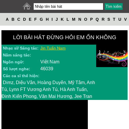
A
B
C
D
E
F
G
H
I
J
K
L
M
N
O
P
Q
R
S
T
U
V
W
X
Y
Z
LỜI BÀI HÁT ĐỪNG HỎI EM ỔN KHÔNG
Nhạc sĩ/ Sáng tác:
Jin Tuấn Nam
Năm sáng tác:
Việt Nam
Ngôn ngữ:
46039
Số lượt nghe:
Các ca sĩ thể hiện:
Dimz, Diệu Vân, Hoàng Duyên, Mỹ Tâm, Anh
Tú, Lynn FT Vương Anh Tú, Hà Anh Tuấn,
Đinh Kiến Phong, Văn Mai Hương, Jee Tran