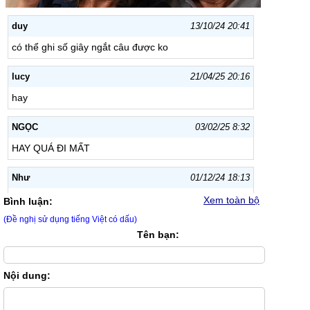
duy
13/10/24 20:41
có thể ghi số giây ngắt câu được ko
lucy
21/04/25 20:16
hay
NGỌC
03/02/25 8:32
HAY QUÁ ĐI MẤT
Như
01/12/24 18:13
Hay không có lời nào diễn tả
Xem toàn bộ
Bình luận:
(Đề nghị sử dụng tiếng Việt có dấu)
Bơ
28/11/24 18:49
Tên bạn:
Hãy quá
Nội dung:
long
18/11/24 20:41
bài này có bao nhiêu chữ cái