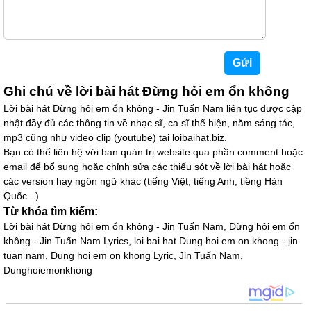
tuong vy
15/11/24 13:55
hayyyyyy
Nhat an
14/11/24 20:01
Ghi chú về lời bài hát Đừng hỏi em ổn không
Hay lém
Lời bài hát Đừng hỏi em ổn không - Jin Tuấn Nam liên tục được cập
will
12/11/24 19:00
nhật đầy đủ các thông tin về nhạc sĩ, ca sĩ thể hiện, năm sáng tác,
mp3 cũng như video clip (youtube) tại loibaihat.biz.
hay
Bạn có thể liên hệ với ban quản trị website qua phần comment hoặc
email để bổ sung hoặc chỉnh sửa các thiếu sót về lời bài hát hoặc
Duy
10/11/24 13:31
các version hay ngôn ngữ khác (tiếng Việt, tiếng Anh, tiềng Hàn
hay v
Quốc...)
Từ khóa tìm kiếm:
Duy
10/11/24 13:30
Lời bài hát Đừng hỏi em ổn không - Jin Tuấn Nam, Đừng hỏi em ổn
không - Jin Tuấn Nam Lyrics, loi bai hat Dung hoi em on khong - jin
hay đấy
tuan nam, Dung hoi em on khong Lyric, Jin Tuấn Nam,
Dunghoiemonkhong
Đức chị tuyền
29/10/24 21:23
Hay quá thuộc mẹ r