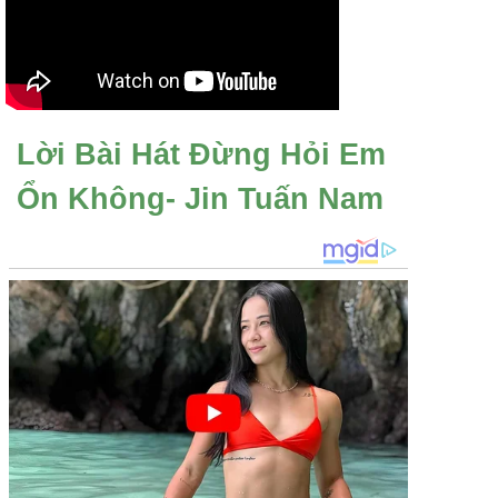
Lời Bài Hát Đừng Hỏi Em
Ổn Không- Jin Tuấn Nam