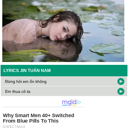
Như
18/10/24 20:03
hay lam a
Thảo Vy
16/10/24 9:09
Hay lắmmmmm
H
13/10/24 15:54
Yy
Vy
01/10/24 23:28
LYRICS JIN TUẤN NAM
Hay hay 10₫
Đừng hỏi em ổn không
Vy
01/10/24 23:28
Em thua cô ta
Hay nhaaaaa bị cuốn sao ý