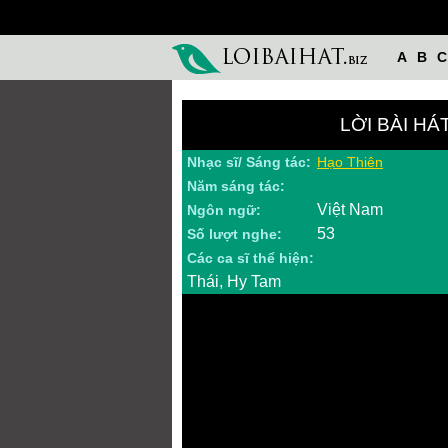
A
B
C
LỜI BÀI H
Nhạc sĩ/ Sáng tác:
Hạo Thiên
Năm sáng tác:
Việt Nam
Ngôn ngữ:
53
Số lượt nghe:
Các ca sĩ thể hiện:
Thái, Hy Tam