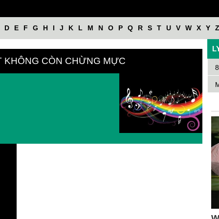
D
E
F
G
H
I
J
K
L
M
N
O
P
Q
R
S
T
U
V
W
X
Y
L
ÁT KHÔNG CÒN CHỪNG MỰC
8
M