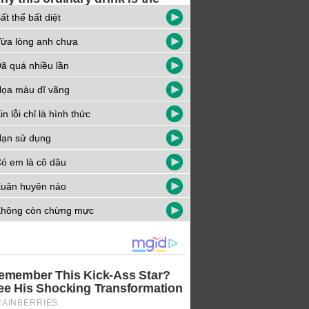
ất thể bất diệt
ừa lòng anh chưa
ã quá nhiều lần
ọa màu dĩ vãng
in lỗi chỉ là hình thức
ạn sử dụng
ó em là cô dâu
uân huyên náo
hông còn chừng mực