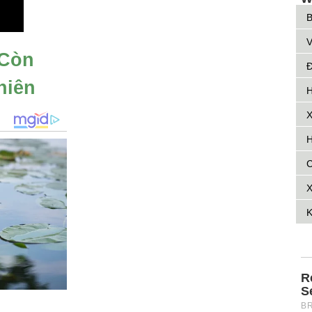
B
V
 Còn
Đ
hiên
H
X
H
C
X
K