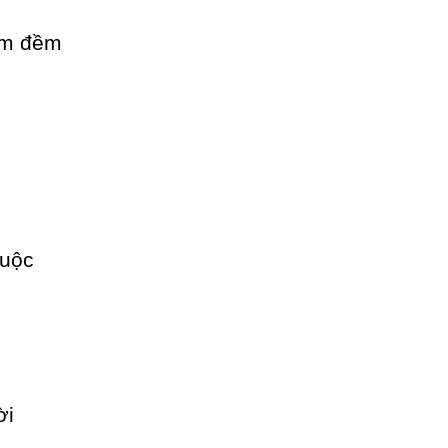
êm đềm
huộc
ời