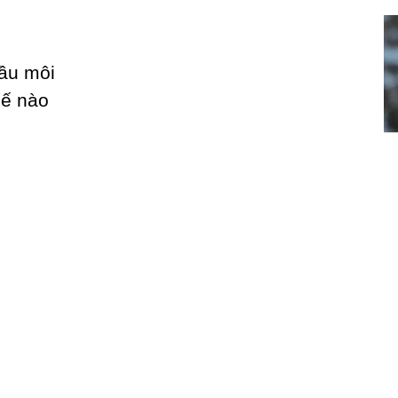
đầu môi
hế nào