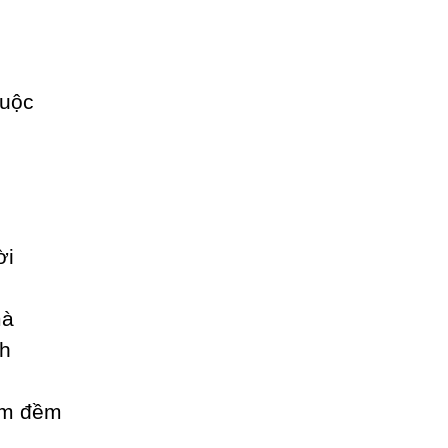
huộc
ời
mà
nh
êm đềm