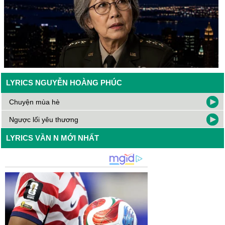
LYRICS NGUYỄN HOÀNG PHÚC
Chuyện mùa hè
Ngược lối yêu thương
LYRICS VẦN N MỚI NHẤT