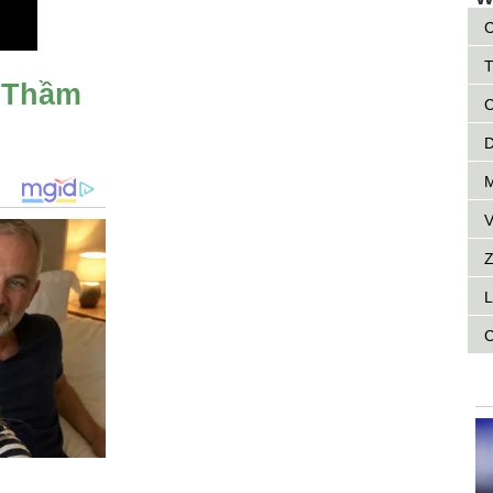
C
T
ì Thầm
C
D
M
V
Z
L
C