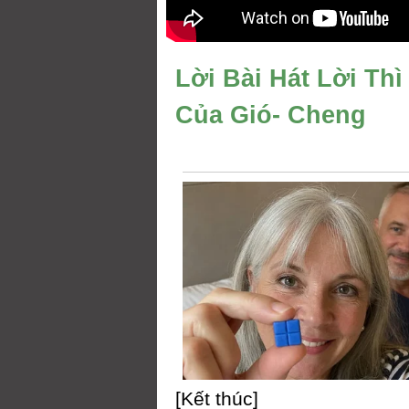
Lời Bài Hát Lời Th
Của Gió- Cheng
[Kết thúc]