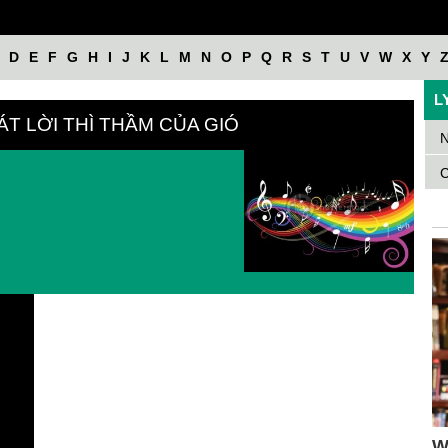
D
E
F
G
H
I
J
K
L
M
N
O
P
Q
R
S
T
U
V
W
X
Y
L
HÁT LỜI THÌ THẦM CỦA GIÓ
N
C