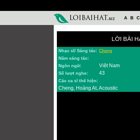
A
B
C
LỜI BÀI 
Nhạc sĩ/ Sáng tác:
Cheng
Năm sáng tác:
Việt Nam
Ngôn ngữ:
43
Số lượt nghe:
Các ca sĩ thể hiện:
Cheng, Hoàng At, Acoustic