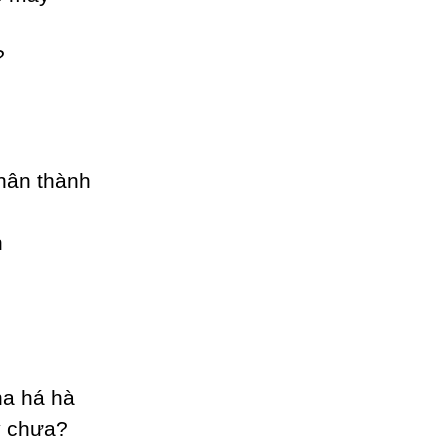
?
chân thành
h
ha há hà
у chưa?