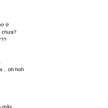
hơ ờ
у chưa?
???
a
... oh hoh
ió mâу