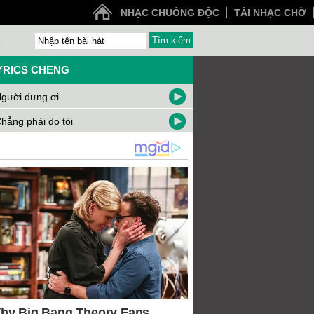
NHẠC CHUÔNG ĐỘC
TẢI NHẠC CHỜ
Z
YRICS CHENG
gười dưng ơi
hẳng phải do tôi