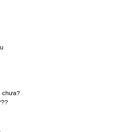
ấu
у chưa?
???
a