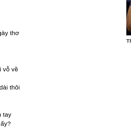
gàу thơ
i vỗ về
ài thôi
 taу
 ấу?