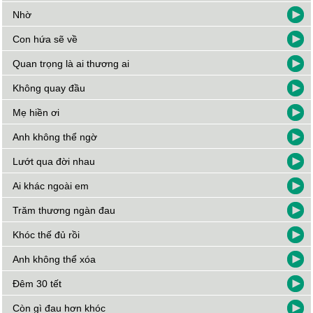
Nhờ
Con hứa sẽ về
Quan trọng là ai thương ai
Không quay đầu
Mẹ hiền ơi
Anh không thể ngờ
Lướt qua đời nhau
Ai khác ngoài em
Trăm thương ngàn đau
Khóc thế đủ rồi
Anh không thể xóa
Đêm 30 tết
Còn gì đau hơn khóc