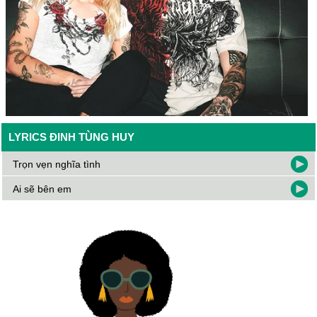
LYRICS ĐINH TÙNG HUY
Trọn vẹn nghĩa tình
Ai sẽ bên em