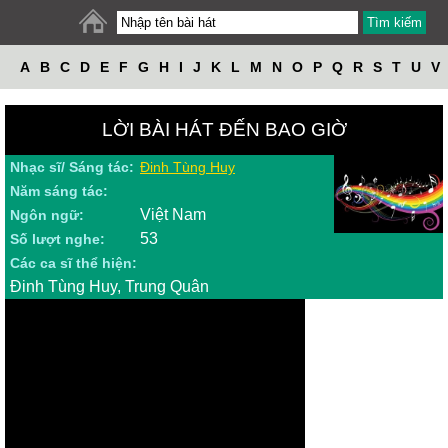
A
B
C
D
E
F
G
H
I
J
K
L
M
N
O
P
Q
R
S
T
U
V
W
X
Y
Z
LỜI BÀI HÁT ĐẾN BAO GIỜ
Nhạc sĩ/ Sáng tác:
Đinh Tùng Huy
Năm sáng tác:
Việt Nam
Ngôn ngữ:
53
Số lượt nghe:
Các ca sĩ thể hiện:
Đinh Tùng Huy, Trung Quân