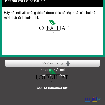
Kết nối với Loibaihat.biz
Hãy kết nối với chúng tôi để được chia sẻ cập nhật các bài hát
mới nhất từ loibaihat.biz
Về đầu trang
Nhạc chờ Viettel
Tải nhạc chuông
©2013 loibaihat.biz