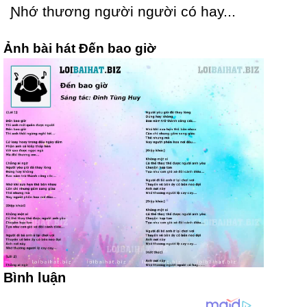
Ɲhớ thương người người có haу...
Ảnh bài hát Đến bao giờ
Bình luận