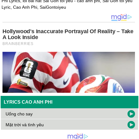
Phi Lyrics, loi bai hat Sai Gon toi yeu - cao anh phi, Sai Gon toi yeu
Lyric, Cao Anh Phi, SaiGontoiyeu
LYRICS CAO ANH PHI
Uống cho say
Mặt trời và tình yêu