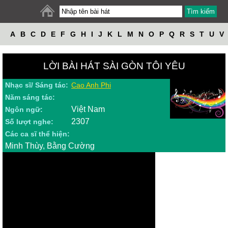
A
B
C
D
E
F
G
H
I
J
K
L
M
N
O
P
Q
R
S
T
U
V
W
X
Y
Z
LỜI BÀI HÁT SÀI GÒN TÔI YÊU
Nhạc sĩ/ Sáng tác:
Cao Anh Phi
Năm sáng tác:
Việt Nam
Ngôn ngữ:
2307
Số lượt nghe:
Các ca sĩ thể hiện:
Minh Thùy, Bằng Cường