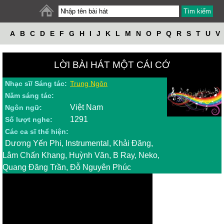
A
B
C
D
E
F
G
H
I
J
K
L
M
N
O
P
Q
R
S
T
U
V
W
X
Y
Z
LỜI BÀI HÁT MỘT CÁI CỚ
Nhạc sĩ/ Sáng tác:
Trung Ngôn
Năm sáng tác:
Việt Nam
Ngôn ngữ:
1291
Số lượt nghe:
Các ca sĩ thể hiện:
Dương Yến Phi, Instrumental, Khải Đăng,
Lâm Chấn Khang, Huỳnh Văn, B Ray, Neko,
Quang Đăng Trần, Đỗ Nguyên Phúc