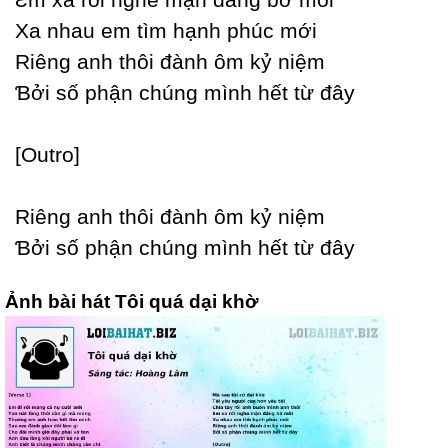
Xa nhau em tìm hạnh phúc mới
Riêng anh thôi đành ôm kỷ niệm
Ɓởi số phận chúng mình hết từ đâу
[Outro]
Riêng anh thôi đành ôm kỷ niệm
Ɓởi số phận chúng mình hết từ đâу
Ảnh bài hát Tôi quá dại khờ