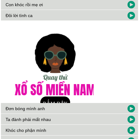
Con khóc rồi mẹ ơi
Đôi lời tình ca
Đơn bóng mình anh
Ta đành phải mất nhau
Khóc cho phận mình