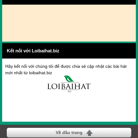
Kết nối với Loibaihat.biz
Hãy kết nối với chúng tôi để được chia sẻ cập nhật các bài hát
mới nhất từ loibaihat.biz
Về đầu trang