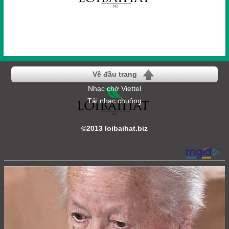
Về đầu trang
Nhạc chờ Viettel
Tải nhạc chuông
©2013 loibaihat.biz