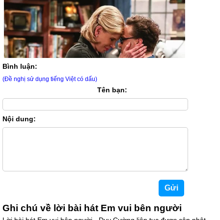
Bình luận:
(Đề nghị sử dụng tiếng Việt có dấu)
Tên bạn:
Nội dung:
Ghi chú về lời bài hát Em vui bên người