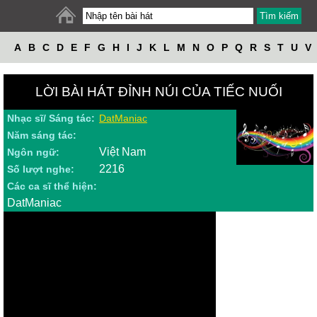
A
B
C
D
E
F
G
H
I
J
K
L
M
N
O
P
Q
R
S
T
U
V
W
X
Y
Z
LỜI BÀI HÁT ĐỈNH NÚI CỦA TIẾC NUỐI
Nhạc sĩ/ Sáng tác:
DatManiac
Năm sáng tác:
Việt Nam
Ngôn ngữ:
2216
Số lượt nghe:
Các ca sĩ thể hiện:
DatManiac