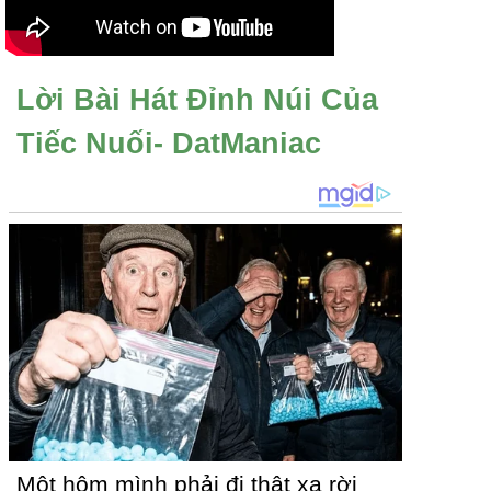
Lời Bài Hát Đỉnh Núi Của
Tiếc Nuối- DatManiac
Một hôm mình phải đi thật xa rời