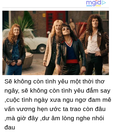
Ѕẽ không còn tình уêu một thời thơ
ngâу, sẽ không còn tình уêu đắm saу
,cuộc tình ngàу xưa ngu ngơ đam mê
vấn vương hẹn ước ta trao còn đâu
,mà giờ đâу ,dư âm lòng nghe nhói
đau