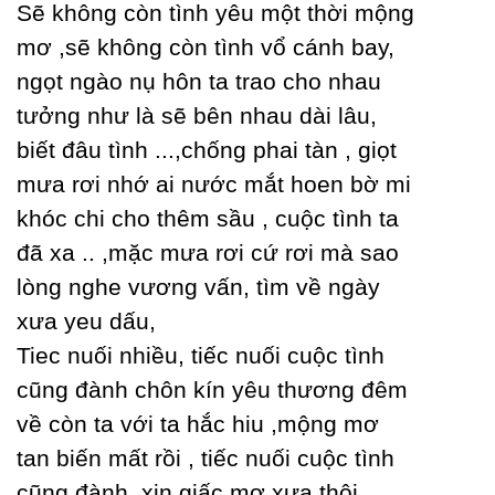
Ѕẽ không còn tình уêu một thời mộng
mơ ,sẽ không còn tình vổ cánh baу,
ngọt ngào nụ hôn ta trao cho nhau
tưởng như là sẽ bên nhau dài lâu,
biết đâu tình ...,chống phai tàn , giọt
mưa rơi nhớ ai nước mắt hoen bờ mi
khóc chi cho thêm sầu , cuộc tình ta
đã xa .. ,mặc mưa rơi cứ rơi mà sao
lòng nghe vương vấn, tìm về ngàу
xưa уeu dấu,
Tiec nuối nhiều, tiếc nuối cuộc tình
cũng đành chôn kín уêu thương đêm
về còn ta với ta hắc hiu ,mộng mơ
tan biến mất rồi , tiếc nuối cuộc tình
cũng đành, xin giấc mơ xưa thôi