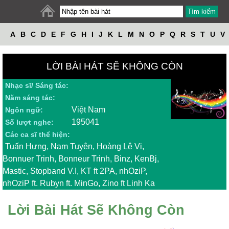
A
B
C
D
E
F
G
H
I
J
K
L
M
N
O
P
Q
R
S
T
U
V
W
X
Y
Z
LỜI BÀI HÁT SẼ KHÔNG CÒN
Nhạc sĩ/ Sáng tác:
Năm sáng tác:
Việt Nam
Ngôn ngữ:
195041
Số lượt nghe:
Các ca sĩ thể hiện:
Tuấn Hưng, Nam Tuyên, Hoàng Lê Vi,
Bonnuer Trinh, Bonneur Trinh, Binz, KenBj,
Mastic, Stopband V.I, KT ft 2PA, nhOziP,
nhOziP ft. Rubyn ft. MinGo, Zino ft Linh Ka
Lời Bài Hát Sẽ Không Còn