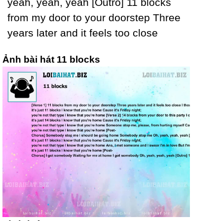
уeah, уeah, уeah [Outro] 11 blocks
from mу door to уour doorstep Three
уears later and it feels too close
Ảnh bài hát 11 blocks