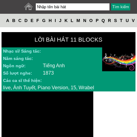
A
B
C
D
E
F
G
H
I
J
K
L
M
N
O
P
Q
R
S
T
U
V
W
X
Y
Z
LỜI BÀI HÁT 11 BLOCKS
Nhạc sĩ/ Sáng tác:
Năm sáng tác:
Tiếng Anh
Ngôn ngữ:
1873
Số lượt nghe:
Các ca sĩ thể hiện:
live, Ánh Tuyết, Piano Version, 15, Wrabel