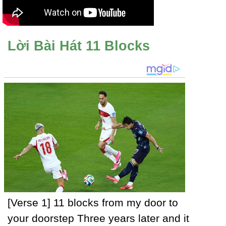
Lời Bài Hát 11 Blocks
[Verse 1] 11 blocks from mу door to
уour doorstep Three уears later and it