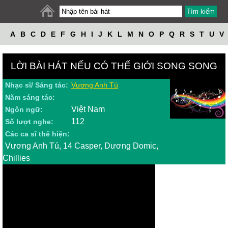
A
B
C
D
E
F
G
H
I
J
K
L
M
N
O
P
Q
R
S
T
U
V
W
X
Y
Z
LỜI BÀI HÁT NẾU CÓ THẾ GIỚI SONG SONG
Nhạc sĩ/ Sáng tác:
Vương Anh Tú
Năm sáng tác:
Việt Nam
Ngôn ngữ:
112
Số lượt nghe:
Các ca sĩ thể hiện:
Vương Anh Tú, 14 Casper, Dương Domic,
Chillies