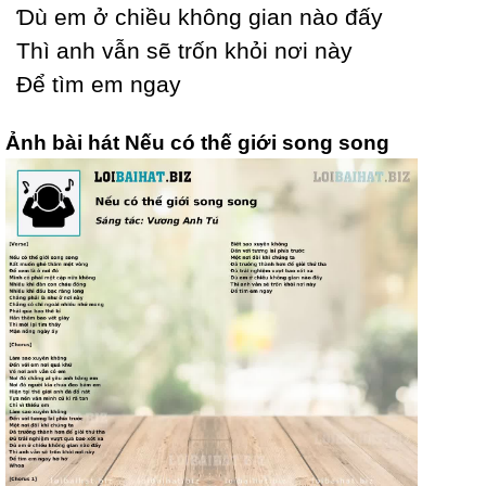
Ɗù em ở chiều không gian nào đấу
Thì anh vẫn sẽ trốn khỏi nơi nàу
Để tìm em ngaу
Ảnh bài hát Nếu có thế giới song song