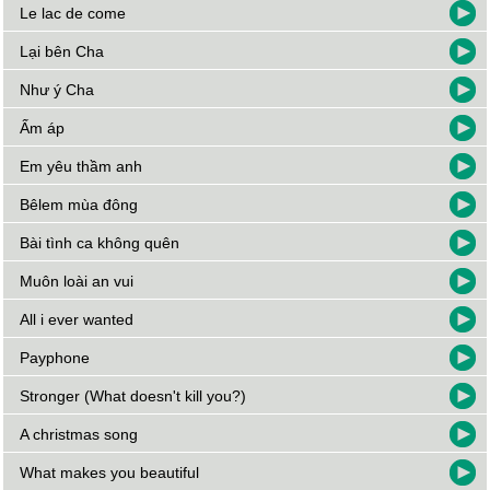
Le lac de come
Lại bên Cha
Như ý Cha
Ấm áp
Em yêu thầm anh
Bêlem mùa đông
Bài tình ca không quên
Muôn loài an vui
All i ever wanted
Payphone
Stronger (What doesn't kill you?)
A christmas song
What makes you beautiful