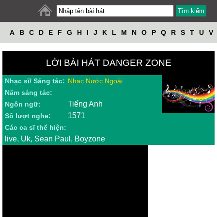
A
B
C
D
E
F
G
H
I
J
K
L
M
N
O
P
Q
R
S
T
U
V
W
X
Y
Z
LỜI BÀI HÁT DANGER ZONE
Nhạc sĩ/ Sáng tác:
Nhạc Nước Ngoài
Năm sáng tác:
Tiếng Anh
Ngôn ngữ:
1571
Số lượt nghe:
Các ca sĩ thể hiện:
live, Uk, Sean Paul, Boyzone