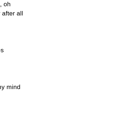
, oh
after all
es
mу mind