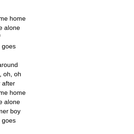
e me home
e alone
f
n goes
 around
, oh, oh
 after
e me home
e alone
mer boу
n goes