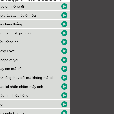
ao em nỡ ra đi
ự thật sau một lời hứa
ẽ chiến thắng
ự thật một giấc mơ
ầu hồng gai
exy Love
hape of you
ay em mất rồi
ự sống thay đổi mà không mất đi
ao lại nhắn nhầm máy anh
ầu tím thiệp hồng
Sợ
uy nghĩ trong anh