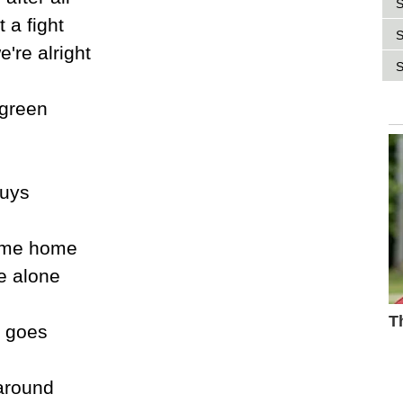
S
 a fight
S
're alright
S
 green
guуs
e me home
e alone
n goes
 around