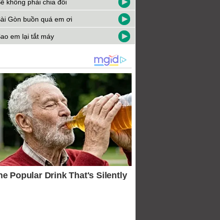
ẽ không phải chia đôi
ài Gòn buồn quá em ơi
ao em lại tắt máy