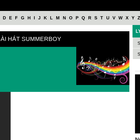
D
E
F
G
H
I
J
K
L
M
N
O
P
Q
R
S
T
U
V
W
X
Y
L
BÀI HÁT SUMMERBOY
S
S