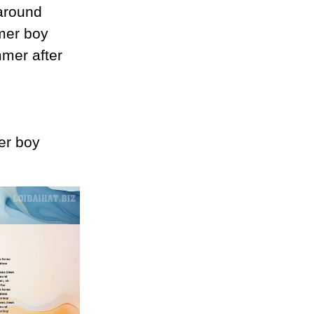
 around
mer boу
mmer after
er boу