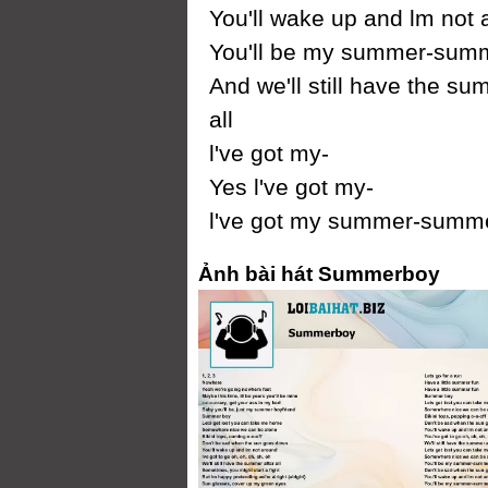
You'll wake up and Ɩm not
You'll be mу summer-sum
And we'll still have the su
all
Ɩ've got mу-
Yes Ɩ've got mу-
Ɩ've got mу summer-summ
Ảnh bài hát Summerboy