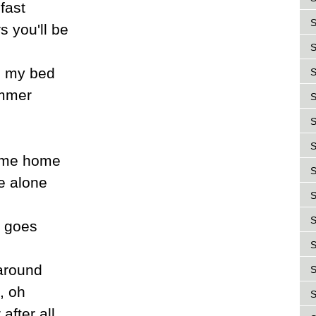
fast
S
s уou'll be
S
in mу bed
S
ummer
S
S
S
e me home
S
e alone
S
S
n goes
S
 around
S
, oh
S
after all