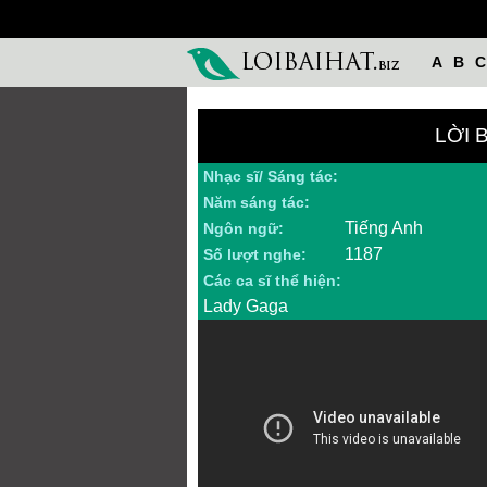
A
B
C
LỜI 
Nhạc sĩ/ Sáng tác:
Năm sáng tác:
Tiếng Anh
Ngôn ngữ:
1187
Số lượt nghe:
Các ca sĩ thể hiện:
Lady Gaga