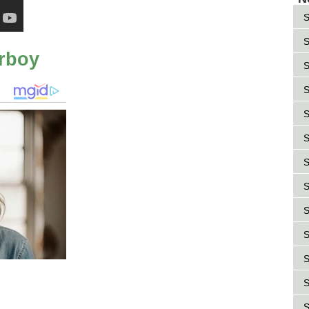
S
S
rboy
S
S
S
S
S
S
S
S
S
S