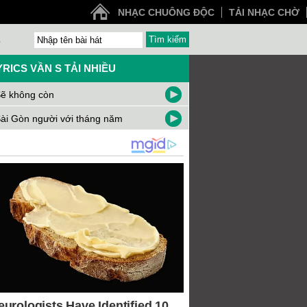
NHẠC CHUÔNG ĐỘC
TẢI NHẠC CHỜ
Z
YRICS VẦN S TẢI NHIỀU
ẽ không còn
ài Gòn người với tháng năm