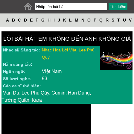
A
B
C
D
E
F
G
H
I
J
K
L
M
N
O
P
Q
R
S
T
U
V
W
X
Y
Z
LỜI BÀI HÁT EM KHÔNG ĐẾN ANH KHÔNG GIÀ
Nhạc sĩ/ Sáng tác:
Nhạc Hoa Lời Việt, Lee Phú
Quý
Năm sáng tác:
Việt Nam
Ngôn ngữ:
93
Số lượt nghe:
Các ca sĩ thể hiện:
Vân Du, Lee Phú Qúy, Gumin, Hàn Dung,
Tường Quân, Kara