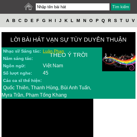
A
B
C
D
E
F
G
H
I
J
K
L
M
N
O
P
Q
R
S
T
U
V
W
X
Y
Z
LỜI BÀI HÁT VẠN SỰ TÙY DUYÊN THUẬN
Nhạc sĩ/ Sáng tác:
Luân Phan
THEO Ý TRỜI
Năm sáng tác:
Việt Nam
Ngôn ngữ:
45
Số lượt nghe:
Các ca sĩ thể hiện:
Quốc Thiên, Thanh Hùng, Bùi Anh Tuấn,
Myra Trần, Phạm Tống Khang