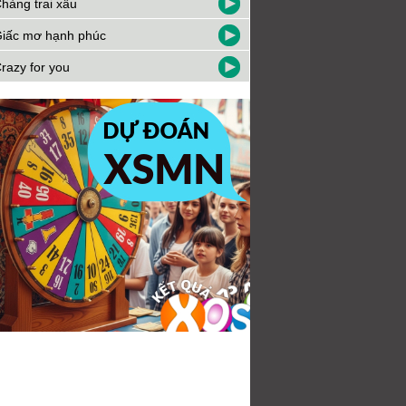
hàng trai xấu
iấc mơ hạnh phúc
razy for you