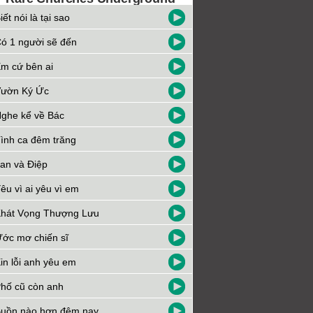
iết nói là tại sao
ó 1 người sẽ đến
m cứ bên ai
ườn Ký Ức
ghe kể về Bác
ình ca đêm trăng
an và Điệp
êu vì ai yêu vì em
hát Vọng Thượng Lưu
ớc mơ chiến sĩ
in lỗi anh yêu em
hố cũ còn anh
uồn nào hơn đêm nay