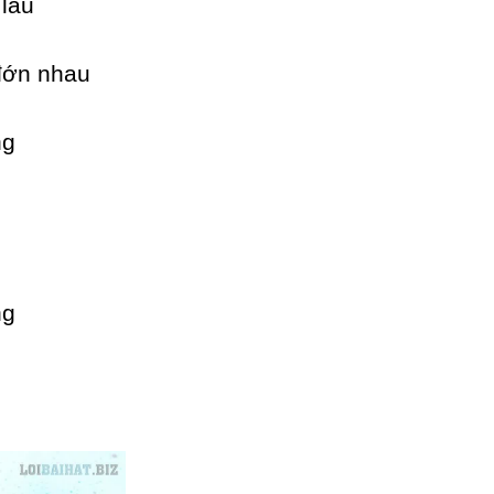
 lâu
đớn nhau
ng
ng