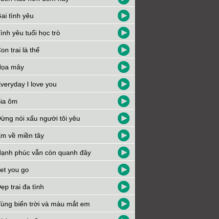
ai tình yêu
ình yêu tuổi học trò
on trai là thế
Họa mây
veryday I love you
ia ôm
ừng nói xấu người tôi yêu
m về miền tây
ạnh phúc vẫn còn quanh đây
et you go
ẹp trai đa tình
ùng biển trời và màu mắt em