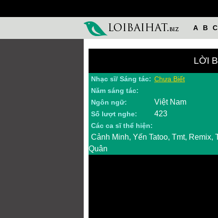
A
B
C
LỜI 
Nhạc sĩ/ Sáng tác:
Chưa Biết
Năm sáng tác:
Việt Nam
Ngôn ngữ:
423
Số lượt nghe:
Các ca sĩ thể hiện:
Cảnh Minh, Yến Tatoo, Tmt, Remix, 
Quân