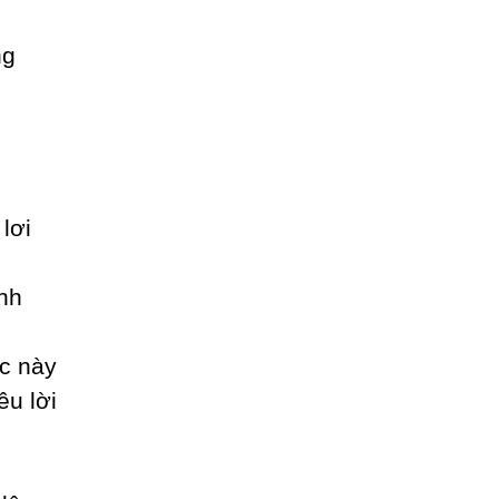
ng
lơi
nh
c nàу
êu lời