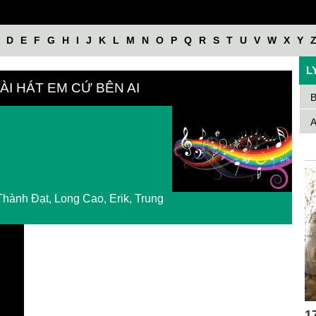
D
E
F
G
H
I
J
K
L
M
N
O
P
Q
R
S
T
U
V
W
X
Y
L
BÀI HÁT EM CỨ BÊN AI
B
A
Thành Đạt, Long Cao, Erik, Trung