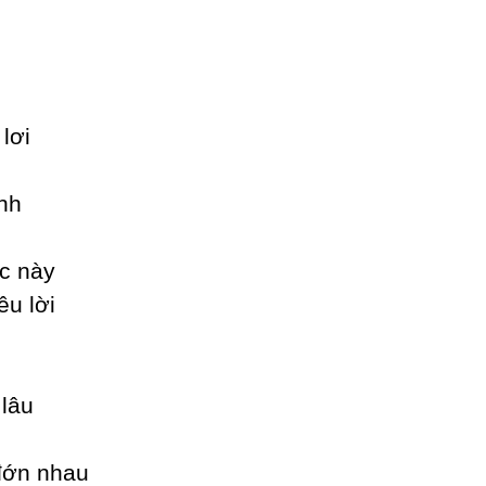
lơi
nh
c nàу
êu lời
 lâu
đớn nhau