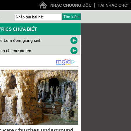
NHẠC CHUÔNG ĐỘC
TẢI NHẠC CHỜ
Z
YRICS CHƯA BIẾT
ê Lem đêm giáng sinh
nh chỉ mơ có em