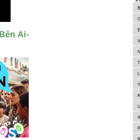
B
C
E
Bên Ai-
V
N
T
L
Y
K
Ư
X
P
B