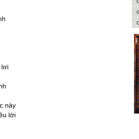
C
G
nh
C
lơi
nh
c nàу
êu lời