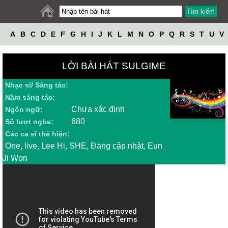
A
B
C
D
E
F
G
H
I
J
K
L
M
N
O
P
Q
R
S
T
U
V
W
X
Y
Z
LỜI BÀI HÁT SULGIME
Nhạc sĩ/ Sáng tác:
Năm sáng tác:
Chưa xác định
Ngôn ngữ:
680
Số lượt nghe:
Các ca sĩ thể hiện:
One, live, Lee Hi, SHE, Đang cập nhật, Eun
Ji Won