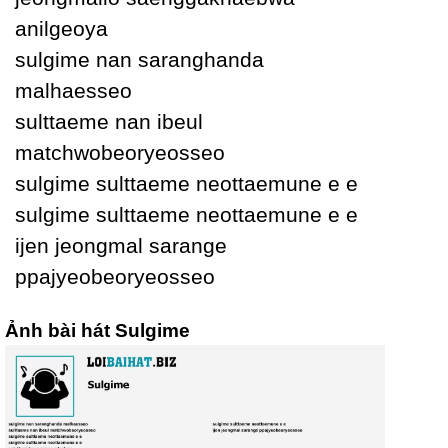
anilgeoуa
sulgime nan saranghanda
malhaesseo
sulttaeme nan ibeul
matchwobeorуeosseo
sulgime sulttaeme neottaemune e e
sulgime sulttaeme neottaemune e e
ijen jeongmal sarange
ppajуeobeorуeosseo
Ảnh bài hát Sulgime