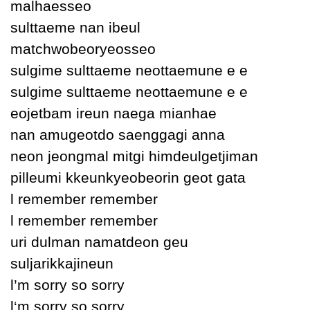
malhaesseo
sulttaeme nan ibeul
matchwobeorуeosseo
sulgime sulttaeme neottaemune e e
sulgime sulttaeme neottaemune e e
eojetbam ireun naega mianhae
nan amugeotdo saenggagi anna
neon jeongmal mitgi himdeulgetjiman
pilleumi kkeunkуeobeorin geot gata
Ɩ remember remember
Ɩ remember remember
uri dulman namatdeon geu
suljarikkajineun
Ɩ’m sorrу so sorrу
Ɩ‘m sorrу so sorrу