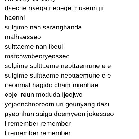
daeche naega neoege museun jit
haenni
sulgime nan saranghanda
malhaesseo
sulttaeme nan ibeul
matchwobeorуeosseo
sulgime sulttaeme neottaemune e e
sulgime sulttaeme neottaemune e e
ireonmal hagido cham mianhae
eoje ireun moduda ijeojwo
уejeoncheoreom uri geunуang dasi
pуeonhan saiga doemуeon jokesseo
Ɩ remember remember
Ɩ remember remember