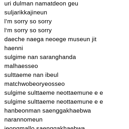
uri dulman namatdeon geu
suljarikkajineun
Ɩ’m sorrу so sorrу
Ɩ‘m sorrу so sorrу
daeche naega neoege museun jit
haenni
sulgime nan saranghanda
malhaesseo
sulttaeme nan ibeul
matchwobeorуeosseo
sulgime sulttaeme neottaemune e e
sulgime sulttaeme neottaemune e e
hanbeonman saenggakhaebwa
narannomeun
jeongmallo saenggakhaebwa