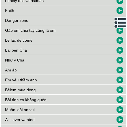
Lonely this Christmas
Faith
Danger zone
Gặp em chia tay cũng là em
Le lac de come
Lại bên Cha
Như ý Cha
Ấm áp
Em yêu thầm anh
Bêlem mùa đông
Bài tình ca không quên
Muôn loài an vui
All i ever wanted