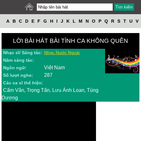
A
B
C
D
E
F
G
H
I
J
K
L
M
N
O
P
Q
R
S
T
U
V
W
X
Y
Z
LỜI BÀI HÁT BÀI TÌNH CA KHÔNG QUÊN
Nhạc sĩ/ Sáng tác:
Nhạc Nước Ngoài
Năm sáng tác:
Việt Nam
Ngôn ngữ:
287
Số lượt nghe:
Các ca sĩ thể hiện:
Cẩm Vân, Trọng Tấn, Lưu Ánh Loan, Tùng
Dương