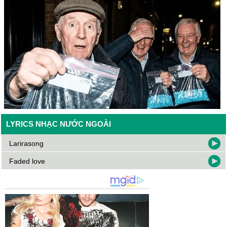
LYRICS NHẠC NƯỚC NGOÀI
Larirasong
Faded love