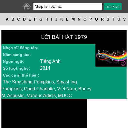
A
B
C
D
E
F
G
H
I
J
K
L
M
N
O
P
Q
R
S
T
U
V
W
X
Y
Z
LỜI BÀI HÁT 1979
Nhạc sĩ/ Sáng tác:
Năm sáng tác:
Tiếng Anh
Ngôn ngữ:
2814
Số lượt nghe:
Các ca sĩ thể hiện:
The Smashing Pumpkins, Smashing
Pumpkins, Good Charlotte, Việt Nam, Boney
M, Acoustic, Various Artists, MUCC