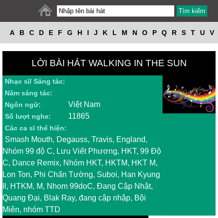
A
B
C
D
E
F
G
H
I
J
K
L
M
N
O
P
Q
R
S
T
U
V
W
X
Y
Z
LỜI BÀI HÁT WALKING IN THE SUN
Nhạc sĩ/ Sáng tác:
Năm sáng tác:
Việt Nam
Ngôn ngữ:
11865
Số lượt nghe:
Các ca sĩ thể hiện:
Smash Mouth, Degauss, Travis, England,
Nhóm 99 độ C, Lưu Viết Phương, HKT, 99 Độ
C, Dance Remix, Nhóm HKT, HKTM, HKT M,
Lon Ton, Phi Chấn Tường, Suboi, Han Kyung
Il, HTKM, M, Nhom 99doC, Đang Cập Nhật,
Quang Đại, Blak Ray, đang cập nhập, Bội
Miên, nhóm TTD