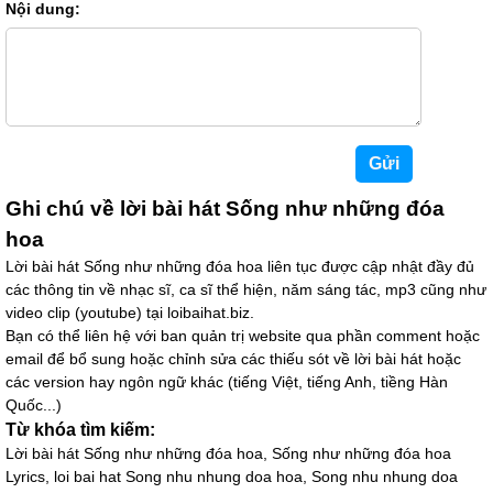
Nội dung:
Người Mất Hồn
04/01/18 17:53
hay vỗ tay
truc quyen
08/08/17 11:31
rất có nghĩa ,giai điệu nhẹ nhàng ,nói chung là cực kì
hay
Ghi chú về lời bài hát Sống như những đóa
ljnk mju
11/06/16 9:12
hoa
Baj hat nay hay mjnk thjck lam
Lời bài hát Sống như những đóa hoa liên tục được cập nhật đầy đủ
các thông tin về nhạc sĩ, ca sĩ thể hiện, năm sáng tác, mp3 cũng như
pha lê
05/05/16 17:29
video clip (youtube) tại loibaihat.biz.
bai hat that tuyet voi
Bạn có thể liên hệ với ban quản trị website qua phần comment hoặc
email để bổ sung hoặc chỉnh sửa các thiếu sót về lời bài hát hoặc
các version hay ngôn ngữ khác (tiếng Việt, tiếng Anh, tiềng Hàn
thich nu vien bich
28/03/16 9:59
Quốc...)
bai nay rat la hay va mang nhieu y ngia
Từ khóa tìm kiếm:
Lời bài hát Sống như những đóa hoa, Sống như những đóa hoa
Nhật tỵ
14/02/16 14:25
Lyrics, loi bai hat Song nhu nhung doa hoa, Song nhu nhung doa