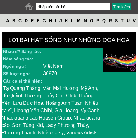
A
B
C
D
E
F
G
H
I
J
K
L
M
N
O
P
Q
R
S
T
U
V
W
X
Y
Z
LỜI BÀI HÁT SỐNG NHƯ NHỮNG ĐÓA HOA
Nhạc sĩ/ Sáng tác:
Năm sáng tác:
Việt Nam
Ngôn ngữ:
36970
Số lượt nghe:
Các ca sĩ thể hiện:
Tạ Quang Thắng, Văn Mai Hương, Mỹ Anh,
Hồ Quỳnh Hương, Thùy Chi, Chibi Hoàng
Yến, Lưu Đức Hoa, Hoàng Anh Tuấn, Nhiều
ca sĩ, Hoàng Yến Chibi, Gia Hoàng, Vy Oanh,
Nhạc quảng cáo Hoasen Group, Nhạc quảng
cáo, Sơn Tùng Kid, Lady Phương Thùy,
Phương Thanh, Nhiều ca sỹ, Various Artists,