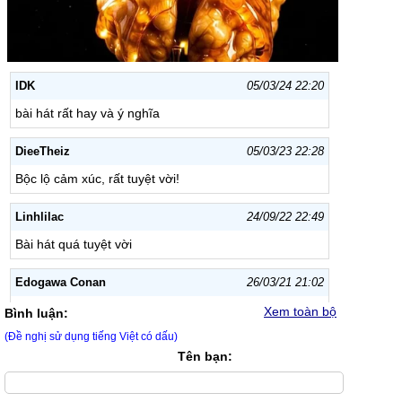
IDK
05/03/24 22:20
bài hát rất hay và ý nghĩa
DieeTheiz
05/03/23 22:28
Bộc lộ cảm xúc, rất tuyệt vời!
Linhlilac
24/09/22 22:49
Bài hát quá tuyệt vời
Edogawa Conan
26/03/21 21:02
rất hay, giai điệu trầm lắng, nhẹ nhàng, nghe êm đềm
Xem toàn bộ
Bình luận:
và cực kì ý nghĩa!
(Đề nghị sử dụng tiếng Việt có dấu)
Tên bạn:
huong giang nguyen
12/02/18 19:18
Xuat xác .duyet