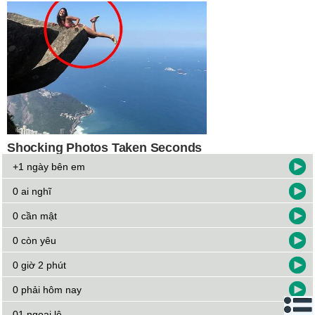
hương
23/07/15 21:28
Quá đặc sắc và cảm động
trinh khung
13/07/15 9:03
hay
HƯờng
06/05/15 18:55
Bài hát nay quá tuyệt
+1 ngày bên em
lê bùi thu nguyệt
22/04/15 18:08
0 ai nghĩ
tôi rất thích bài hát này nó rất hay
0 cần mật
nguyễn thu hà
26/01/15 20:51
0 còn yêu
Tôi rất thích và hâm mộ bài hát này
0 giờ 2 phút
Quynh
13/09/14 17:18
0 phải hôm nay
Thich thu khj nghe bai hat nay:-)
01 ngoại lệ