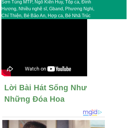
Sơn Tùng MTP, Ngô Kiến Huy, Tốp ca, Đinh
Hương, Nhiều nghệ sĩ, Gband, Phương Nghi,
Chí Thiện, Bé Bảo An, Hợp ca, Bé Nhã Trúc
Lời Bài Hát Sống Như
Những Đóa Hoa