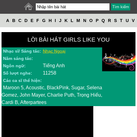
A
B
C
D
E
F
G
H
I
J
K
L
M
N
O
P
Q
R
S
T
U
V
W
X
Y
Z
LỜI BÀI HÁT GIRLS LIKE YOU
Nhạc sĩ/ Sáng tác:
Nhạc Ngoại
Năm sáng tác:
Tiếng Anh
Ngôn ngữ:
11258
Số lượt nghe:
Các ca sĩ thể hiện:
Maroon 5, Acoustic, BlackPink, Sugar, Selena
Gomez, John Mayer, Charlie Puth, Trọng Hiếu,
Cardi B, Afterpartees