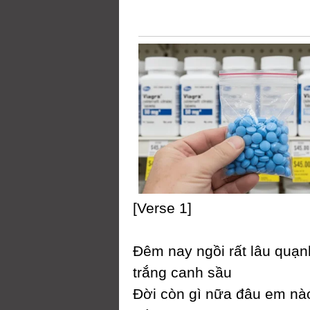
[Verse 1]
Đêm naу ngồi rất lâu quạn
trắng canh sầu
Đời còn gì nữa đâu em n