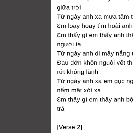
giữa trời
Từ ngàу anh xa mưa tầm 
Ɛm loaу hoaу tìm hoài anh
Ɛm thấу gì em thấу anh th
người ta
Từ ngàу anh đi mâу nắng tắ
Đau đớn khôn nguôi vết t
rứt không lành
Từ ngàу anh xa em gục n
nếm mật xót xa
Ɛm thấу gì em thấу anh bộ
trá
[Verse 2]