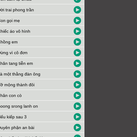
ời trai phong trần
on gọi mẹ
hiếc áo vô hình
Chồng em
ừng vì cô đơn
hăn tang tiễn em
à một thằng đàn ông
ỡ mộng thành đôi
hân con cò
oong srong lanh on
ếu kiếp sau 3
uyên phận an bài