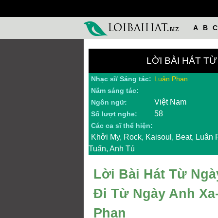
A
B
C
LỜI BÀI HÁT T
Nhạc sĩ/ Sáng tác:
Luân Phan
Năm sáng tác:
Việt Nam
Ngôn ngữ:
58
Số lượt nghe:
Các ca sĩ thể hiện:
Khởi My, Rock, Kaisoul, Beat, Luâ
Tuấn, Anh Tú
Lời Bài Hát Từ Ng
Đi Từ Ngày Anh Xa
Phan