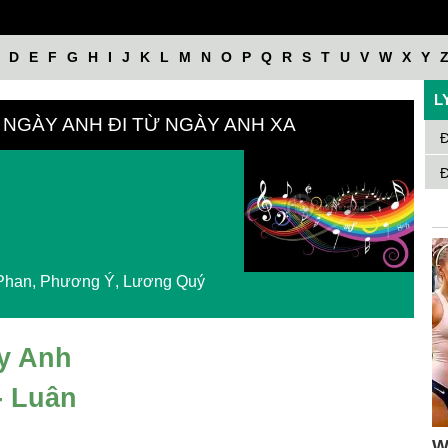
D
E
F
G
H
I
J
K
L
M
N
O
P
Q
R
S
T
U
V
W
X
Y
L
Ừ NGÀY ANH ĐI TỪ NGÀY ANH XA
Đ
Đ
n Phan, Phương Ý, Lương Quý
ày Anh
- Luân