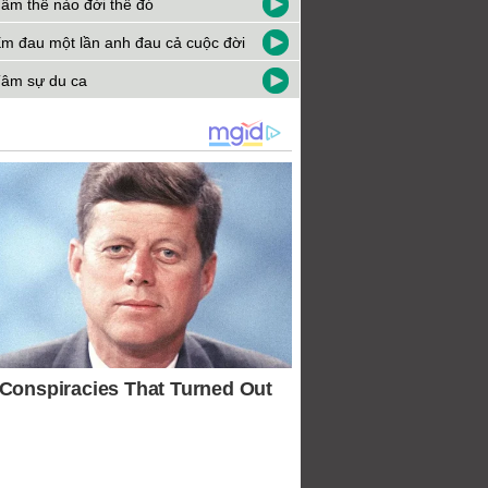
âm thế nào đời thế đó
m đau một lần anh đau cả cuộc đời
âm sự du ca