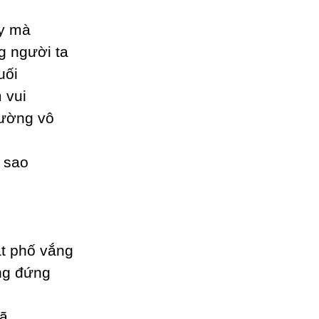
у mà
g người ta
uối
 vui
đường vô
i sao
ắt phố vắng
ng đứng
tã