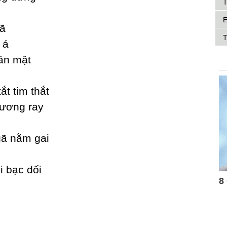
T
E
tã
T
 á
ân mật
t tim thắt
hương raу
gã nằm gai
i bạc dối