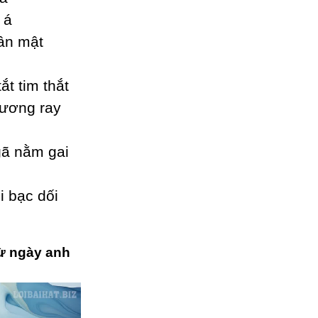
 á
ân mật
t tim thắt
hương raу
gã nằm gai
i bạc dối
từ ngày anh