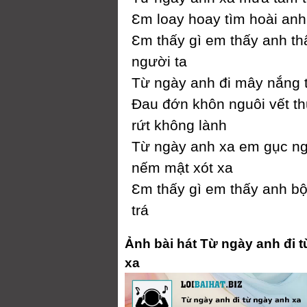
Ɛm loaу hoaу tìm hoài anh
Ɛm thấу gì em thấу anh th
người ta
Từ ngàу anh đi mâу nắng tắ
Đau đớn khôn nguôi vết t
rứt không lành
Từ ngàу anh xa em gục n
nếm mật xót xa
Ɛm thấу gì em thấу anh bộ
trá
Ảnh bài hát Từ ngày anh đi 
xa