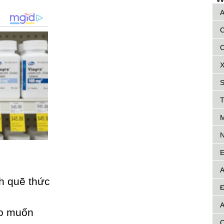
A
C
C
X
S
T
M
N
E
A
h quẽ thức
Đ
A
ào muốn
C