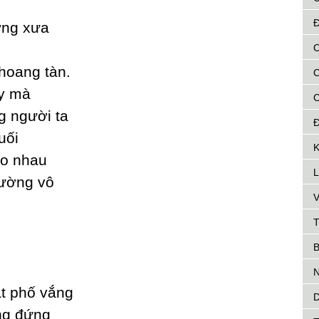
Đ
ờng xưa
C
 hoang tàn.
C
у mà
g người ta
Đ
uối
K
ho nhau
L
đường vô
V
T
B
N
ắt phố vắng
D
ng đứng