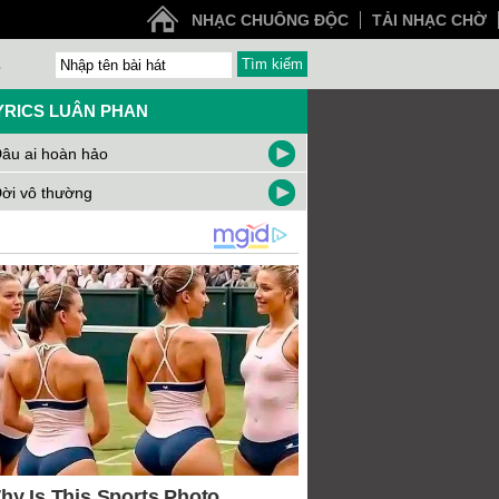
NHẠC CHUÔNG ĐỘC
TẢI NHẠC CHỜ
Z
YRICS LUÂN PHAN
âu ai hoàn hảo
ời vô thường