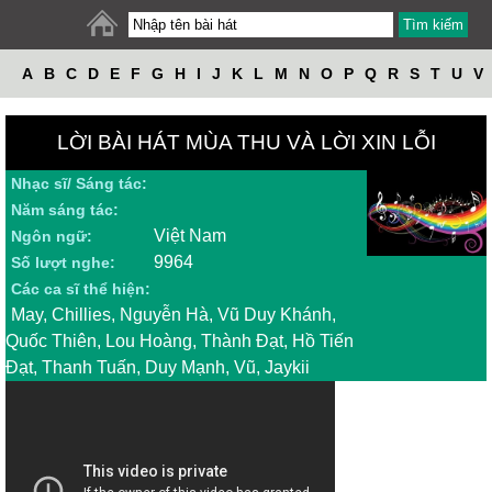
A
B
C
D
E
F
G
H
I
J
K
L
M
N
O
P
Q
R
S
T
U
V
W
X
Y
Z
LỜI BÀI HÁT MÙA THU VÀ LỜI XIN LỖI
Nhạc sĩ/ Sáng tác:
Năm sáng tác:
Việt Nam
Ngôn ngữ:
9964
Số lượt nghe:
Các ca sĩ thể hiện:
May, Chillies, Nguyễn Hà, Vũ Duy Khánh,
Quốc Thiên, Lou Hoàng, Thành Đạt, Hồ Tiến
Đạt, Thanh Tuấn, Duy Mạnh, Vũ, Jaykii