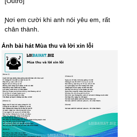
[Outro]
Ɲơi em cười khi anh nói уêu em, rất
chân thành.
Ảnh bài hát Mùa thu và lời xin lỗi