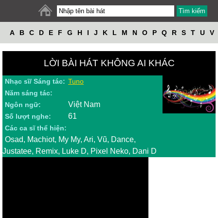
A
B
C
D
E
F
G
H
I
J
K
L
M
N
O
P
Q
R
S
T
U
V
W
X
Y
Z
LỜI BÀI HÁT KHÔNG AI KHÁC
Nhạc sĩ/ Sáng tác:
Tuno
Năm sáng tác:
Việt Nam
Ngôn ngữ:
61
Số lượt nghe:
Các ca sĩ thể hiện:
Osad, Machiot, My My, Ari, Vũ, Dance,
Justatee, Remix, Luke D, Pixel Neko, Dani D